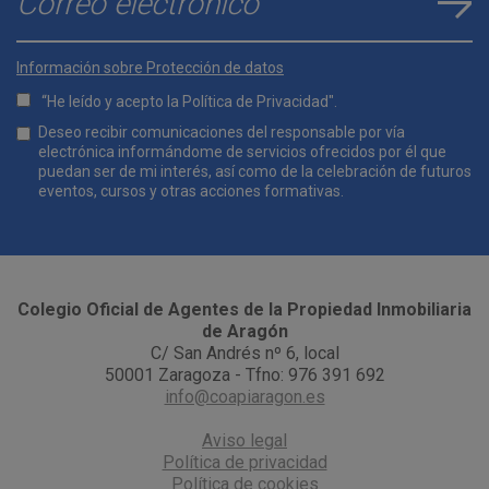
E-mail
*
Información sobre Protección de datos
“He leído y acepto la
Política de Privacidad
".
Lopd
Deseo recibir comunicaciones del responsable por vía
*
electrónica informándome de servicios ofrecidos por él que
puedan ser de mi interés, así como de la celebración de futuros
eventos, cursos y otras acciones formativas.
Comunicaciones
*
Colegio Oficial de Agentes de la Propiedad Inmobiliaria
de Aragón
C/ San Andrés nº 6, local
50001 Zaragoza - Tfno: 976 391 692
info@coapiaragon.es
Aviso legal
Política de privacidad
Política de cookies