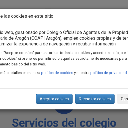
Acceso usuarios
Iniciar sesión
e las cookies en este sitio
n Asociación
Consejo General
Formación
Actua
tio web, gestionado por Colegio Oficial de Agentes de la Propie
iaria de Aragón (COAPI Aragón), emplea cookies propias y de te
timizar la experiencia de navegación y recabar información.
a "Aceptar cookies" para autorizar todas las cookies y acceder al sitio, o el
 cookies" si prefieres permitir solo aquellas estrictamente necesarias para 
iento básico del sitio web.
 más detalles en nuestra
política de cookies
y nuestra
política de privacidad
Aceptar cookies
Rechazar cookies
Con
Servicios del colegio