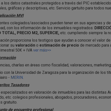
a los datos catastrales protegidos a través del PIC establecido 
ales, gráficas y descriptivas, etc. Servicio gartuito para todos nu
plicación MVI
ntes colegiados/asociados pueden tener en sus agencias y des
ad, con los información de los inmuebles registrados:
DIRECCI
 TOTAL, PRECIO M2, SUPERCIE,
etc. cumpliendo siempre la n
cación proporciona los testigos que ayudan a conocer el valor de
cionar su
valoración
o
estimación de precio
de mercado para ac
rimestral 50€ + IVA
ver más>>
ormación
ncias, charlas en áreas como fiscalidad, valoraciones, marketing,
o con la Universidad de Zaragoza para la organización de los tí
iairo -
MERIN
.
eritos Tasadores
 especializados en valoración de inmuebles para las distintas A
do, etc. colegios profesionales, abogados, procuradores, econo
s gratuito.
unto de encuentro profesional