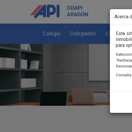
Pasar al contenido principal
Acerca d
Colegio
Colegiados
Colegiació
Este si
Inmobil
para op
Seleccion
"Rechazar
funcionam
Consulta