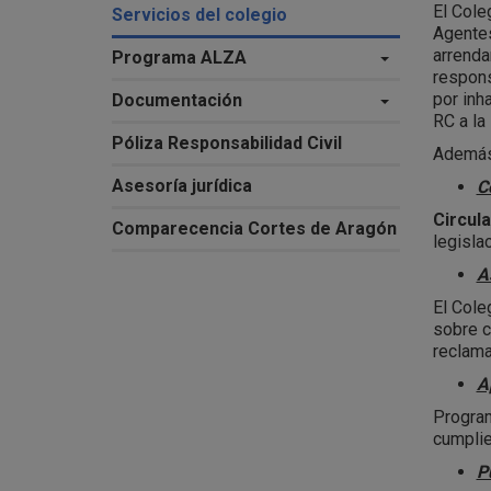
El Cole
Servicios del colegio
Agentes
arrenda
Programa ALZA
respons
por inh
Documentación
RC a la
Póliza Responsabilidad Civil
Además 
Asesoría jurídica
C
Circul
Comparecencia Cortes de Aragón
legisla
A
El Cole
sobre c
reclama
A
Program
cumplie
P