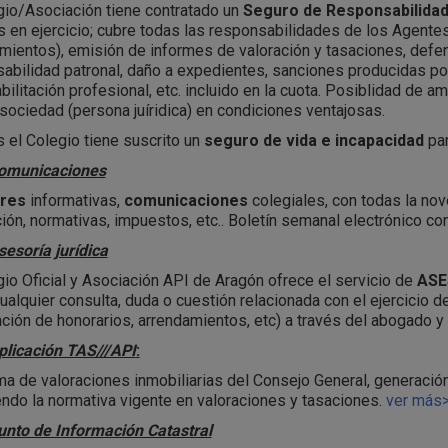
gio/Asociación tiene contratado un
Seguro de Responsabilidad 
 en ejercicio; cubre todas las responsabilidades de los Agentes
mientos), emisión de informes de valoración y tasaciones, defens
abilidad patronal, daño a expedientes, sanciones producidas p
abilitación profesional, etc. incluido en la cuota. Posiblidad de 
 sociedad (persona juíridica) en condiciones ventajosas.
el Colegio tiene suscrito un
seguro de vida e incapacidad
par
omunicaciones
ares
informativas,
comunicaciones
colegiales, con todas la nov
ción, normativas, impuestos, etc.. Boletín semanal electrónico co
sesoría jurídica
gio Oficial y Asociación API de Aragón ofrece el servicio de
ASE
ualquier consulta, duda o cuestión relacionada con el ejercicio de
ción de honorarios, arrendamientos, etc) a través del abogado y
plicación TAS///API
:
a de valoraciones inmobiliarias del Consejo General, generació
ndo la normativa vigente en valoraciones y tasaciones.
ver más
unto de Información Catastral