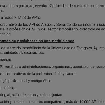
cia a actos, jornadas, eventos. Oprtunidad de contactar con otr
os.
 a redes y MLS de APIs.
corporativo de los API de Aragón y Soria, donde se informa a u
os a la profesión de API y del sector inmobiliario, directorio de a
onales.
onvenios y colaboración con instituciones
 de Mercado Inmobiliario de la Universidad de Zaragoza, Ayunt
s, entidades bancarias, etc.
muchos:
PI
: remitida a administraciones, organismos, asociaciones, cons
os corporativos de la profesión, título y carnet.
ogía profesional y código ético.
 arbitraje.
legial, salón de actos y sala de juntas.
ación y contacto con otros compañeros, más de 10.000 API cole