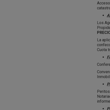
Acceso 
catastr
A
Los Age
Propide
PRECIO
La apli
confec
Cuota t
F
Confere
Conveni
Inmobil
P
Peritos
Notaria
informe
P