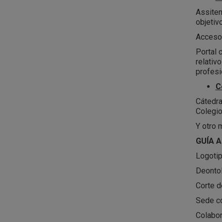
Assiten
objetiv
Acceso
Portal 
relativ
profesi
C
Cátedra
Colegio
Y otro 
GUÍA A
Logotip
Deontol
Corte de
Sede co
Colabor