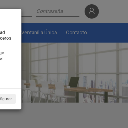
lidad
Ventanilla Única
Contacto
dad
rceros
ige
el
figurar