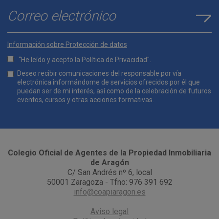
E-mail
*
Información sobre Protección de datos
“He leído y acepto la
Política de Privacidad
".
Lopd
Deseo recibir comunicaciones del responsable por vía
*
electrónica informándome de servicios ofrecidos por él que
puedan ser de mi interés, así como de la celebración de futuros
eventos, cursos y otras acciones formativas.
Comunicaciones
*
Colegio Oficial de Agentes de la Propiedad Inmobiliaria
de Aragón
C/ San Andrés nº 6, local
50001 Zaragoza - Tfno: 976 391 692
info@coapiaragon.es
Aviso legal