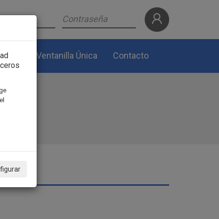
lidad
Ventanilla Única
Contacto
dad
rceros
ige
el
figurar