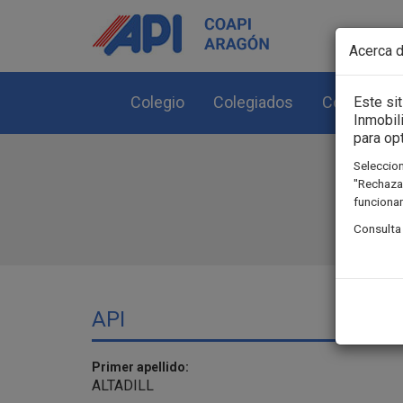
Pasar al contenido principal
Acerca d
Colegio
Colegiados
Colegiació
Este si
Inmobil
para op
Seleccion
"Rechazar
funcionam
Consulta
API
Primer apellido:
ALTADILL