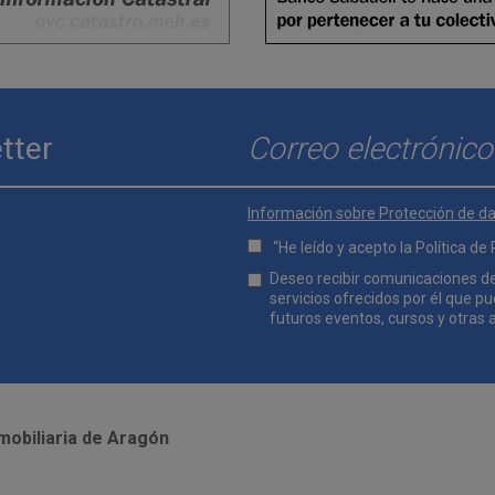
tter
Enviar
E-mail
*
Información sobre Protección de d
“He leído y acepto la
Política de
Lopd
Deseo recibir comunicaciones d
*
servicios ofrecidos por él que p
futuros eventos, cursos y otras 
Comunicaciones
*
mobiliaria de Aragón