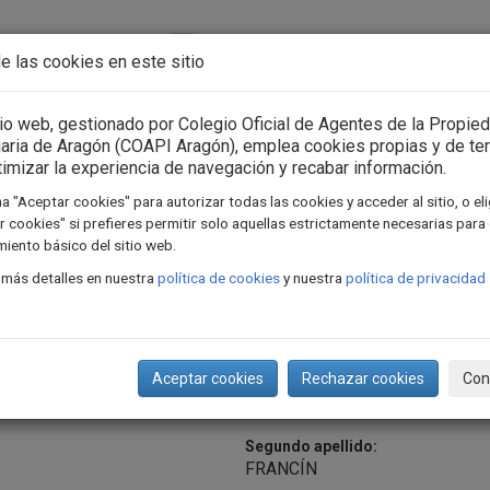
Acceso usuarios
Iniciar sesión
e las cookies en este sitio
n Asociación
Consejo General
Formación
Actua
tio web, gestionado por Colegio Oficial de Agentes de la Propie
iaria de Aragón (COAPI Aragón), emplea cookies propias y de te
timizar la experiencia de navegación y recabar información.
a "Aceptar cookies" para autorizar todas las cookies y acceder al sitio, o el
 cookies" si prefieres permitir solo aquellas estrictamente necesarias para 
apialtadill@gmail.com
iento básico del sitio web.
 más detalles en nuestra
política de cookies
y nuestra
política de privacidad
Aceptar cookies
Rechazar cookies
Con
Segundo apellido:
FRANCÍN