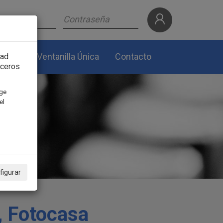
lidad
Ventanilla Única
Contacto
dad
rceros
ige
el
figurar
, Fotocasa