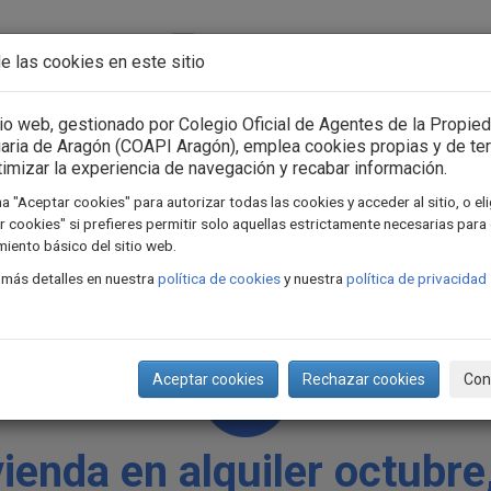
Acceso usuarios
Iniciar sesión
e las cookies en este sitio
n Asociación
Consejo General
Formación
Actua
tio web, gestionado por Colegio Oficial de Agentes de la Propie
iaria de Aragón (COAPI Aragón), emplea cookies propias y de te
timizar la experiencia de navegación y recabar información.
a "Aceptar cookies" para autorizar todas las cookies y acceder al sitio, o el
 cookies" si prefieres permitir solo aquellas estrictamente necesarias para 
iento básico del sitio web.
 más detalles en nuestra
política de cookies
y nuestra
política de privacidad
Aceptar cookies
Rechazar cookies
Con
vienda en alquiler octubre