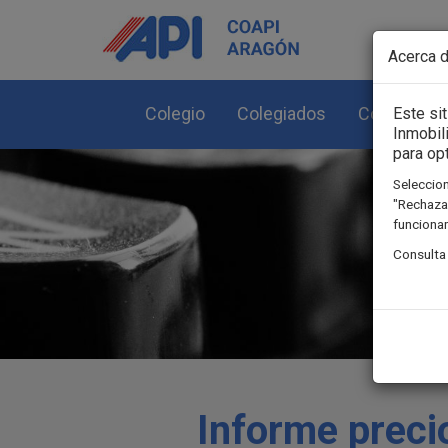
Pasar al contenido principal
Acerca d
Colegio
Colegiados
Colegiació
Este si
Inmobil
para op
Seleccion
"Rechazar
funcionam
Consulta
Informe preci