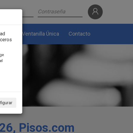
lidad
Ventanilla Única
Contacto
dad
rceros
ige
el
figurar
026, Pisos.com