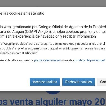
Acceso usuarios
Iniciar sesión
e las cookies en este sitio
n Asociación
Consejo General
Formación
Actua
tio web, gestionado por Colegio Oficial de Agentes de la Propie
iaria de Aragón (COAPI Aragón), emplea cookies propias y de te
timizar la experiencia de navegación y recabar información.
a "Aceptar cookies" para autorizar todas las cookies y acceder al sitio, o el
 cookies" si prefieres permitir solo aquellas estrictamente necesarias para 
iento básico del sitio web.
 más detalles en nuestra
política de cookies
y nuestra
política de privacidad
Aceptar cookies
Rechazar cookies
Con
os venta alquiler mayo 2