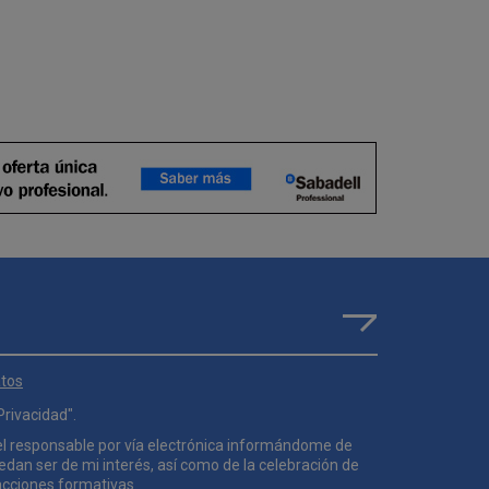
atos
 Privacidad
".
el responsable por vía electrónica informándome de
uedan ser de mi interés, así como de la celebración de
acciones formativas.