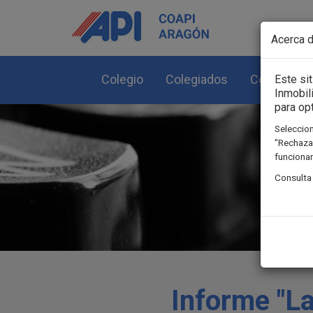
Pasar al contenido principal
Acerca d
Colegio
Colegiados
Colegiació
Este si
Inmobil
para op
Seleccion
"Rechazar
funcionam
Consulta
Informe "La