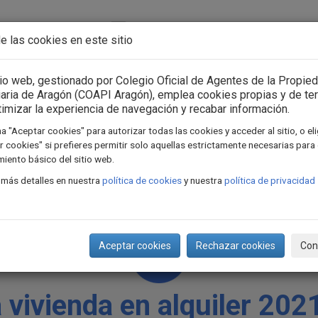
Acceso usuarios
Iniciar sesión
e las cookies en este sitio
n Asociación
Consejo General
Formación
Actua
tio web, gestionado por Colegio Oficial de Agentes de la Propie
iaria de Aragón (COAPI Aragón), emplea cookies propias y de te
timizar la experiencia de navegación y recabar información.
a "Aceptar cookies" para autorizar todas las cookies y acceder al sitio, o el
 cookies" si prefieres permitir solo aquellas estrictamente necesarias para 
iento básico del sitio web.
 más detalles en nuestra
política de cookies
y nuestra
política de privacidad
Aceptar cookies
Rechazar cookies
Con
 vivienda en alquiler 202