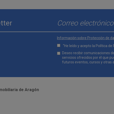
tter
Enviar
E-mail
*
Información sobre Protección de d
“He leído y acepto la
Política de
Lopd
Deseo recibir comunicaciones d
*
servicios ofrecidos por él que p
futuros eventos, cursos y otras 
Comunicaciones
*
mobiliaria de Aragón