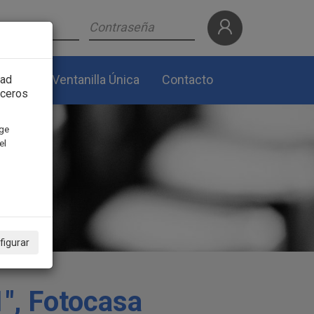
lidad
Ventanilla Única
Contacto
dad
rceros
ige
el
figurar
1", Fotocasa