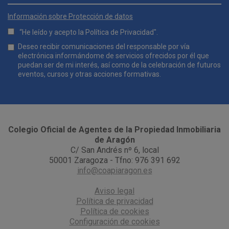
E-mail
*
Información sobre Protección de datos
“He leído y acepto la
Política de Privacidad
".
Lopd
Deseo recibir comunicaciones del responsable por vía
*
electrónica informándome de servicios ofrecidos por él que
puedan ser de mi interés, así como de la celebración de futuros
eventos, cursos y otras acciones formativas.
Comunicaciones
*
Colegio Oficial de Agentes de la Propiedad Inmobiliaria
de Aragón
C/ San Andrés nº 6, local
50001 Zaragoza - Tfno: 976 391 692
info@coapiaragon.es
Aviso legal
Política de privacidad
Política de cookies
Configuración de cookies