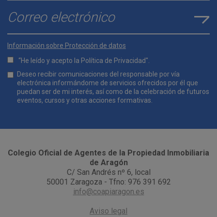
E-mail
*
Información sobre Protección de datos
“He leído y acepto la
Política de Privacidad
".
Lopd
Deseo recibir comunicaciones del responsable por vía
*
electrónica informándome de servicios ofrecidos por él que
puedan ser de mi interés, así como de la celebración de futuros
eventos, cursos y otras acciones formativas.
Comunicaciones
*
Colegio Oficial de Agentes de la Propiedad Inmobiliaria
de Aragón
C/ San Andrés nº 6, local
50001 Zaragoza - Tfno: 976 391 692
info@coapiaragon.es
Aviso legal