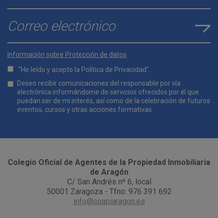
E-mail
*
Información sobre Protección de datos
“He leído y acepto la
Política de Privacidad
".
Lopd
Deseo recibir comunicaciones del responsable por vía
*
electrónica informándome de servicios ofrecidos por él que
puedan ser de mi interés, así como de la celebración de futuros
eventos, cursos y otras acciones formativas.
Comunicaciones
*
Colegio Oficial de Agentes de la Propiedad Inmobiliaria
de Aragón
C/ San Andrés nº 6, local
50001 Zaragoza - Tfno: 976 391 692
info@coapiaragon.es