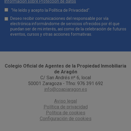
E-mail
*
Información sobre Protección de datos
“He leído y acepto la
Política de Privacidad
".
Lopd
Deseo recibir comunicaciones del responsable por vía
*
electrónica informándome de servicios ofrecidos por él que
puedan ser de mi interés, así como de la celebración de futuros
eventos, cursos y otras acciones formativas.
Comunicaciones
*
Colegio Oficial de Agentes de la Propiedad Inmobiliaria
de Aragón
C/ San Andrés nº 6, local
50001 Zaragoza - Tfno: 976 391 692
info@coapiaragon.es
Aviso legal
Política de privacidad
Política de cookies
Configuración de cookies