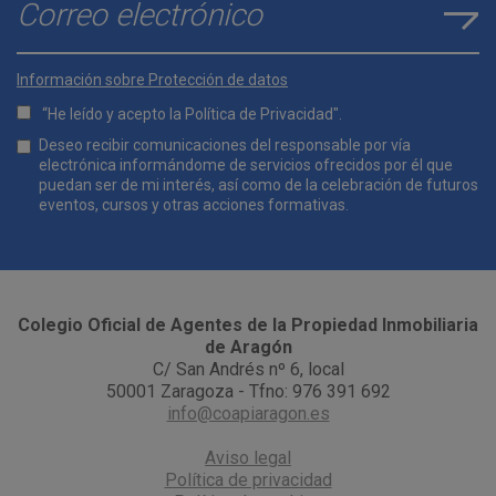
E-mail
*
Información sobre Protección de datos
“He leído y acepto la
Política de Privacidad
".
Lopd
Deseo recibir comunicaciones del responsable por vía
*
electrónica informándome de servicios ofrecidos por él que
puedan ser de mi interés, así como de la celebración de futuros
eventos, cursos y otras acciones formativas.
Comunicaciones
*
Colegio Oficial de Agentes de la Propiedad Inmobiliaria
de Aragón
C/ San Andrés nº 6, local
50001 Zaragoza - Tfno: 976 391 692
info@coapiaragon.es
Aviso legal
Política de privacidad