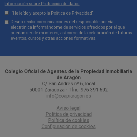
E-mail
*
Información sobre Protección de datos
“He leído y acepto la
Política de Privacidad
".
Lopd
Deseo recibir comunicaciones del responsable por vía
*
electrónica informándome de servicios ofrecidos por él que
puedan ser de mi interés, así como de la celebración de futuros
eventos, cursos y otras acciones formativas.
Comunicaciones
*
Colegio Oficial de Agentes de la Propiedad Inmobiliaria
de Aragón
C/ San Andrés nº 6, local
50001 Zaragoza - Tfno: 976 391 692
info@coapiaragon.es
Aviso legal
Política de privacidad
Política de cookies
Configuración de cookies