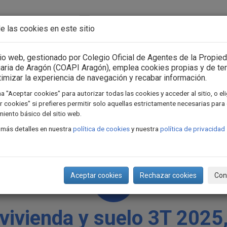
Acceso usuarios
Iniciar sesión
e las cookies en este sitio
n Asociación
Consejo General
Formación
Actua
tio web, gestionado por Colegio Oficial de Agentes de la Propie
iaria de Aragón (COAPI Aragón), emplea cookies propias y de te
timizar la experiencia de navegación y recabar información.
a "Aceptar cookies" para autorizar todas las cookies y acceder al sitio, o el
 cookies" si prefieres permitir solo aquellas estrictamente necesarias para 
iento básico del sitio web.
 más detalles en nuestra
política de cookies
y nuestra
política de privacidad
Aceptar cookies
Rechazar cookies
Con
 vivienda y suelo 3T 202