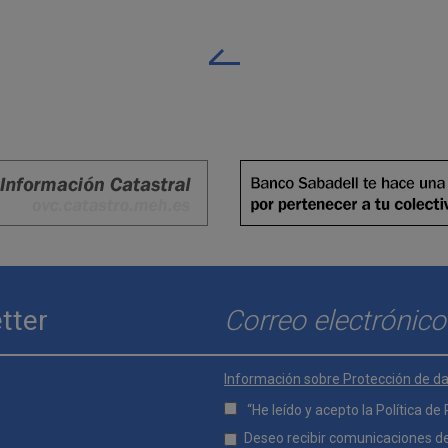
tter
Enviar
E-mail
*
Información sobre Protección de d
“He leído y acepto la
Política de
Lopd
Deseo recibir comunicaciones d
*