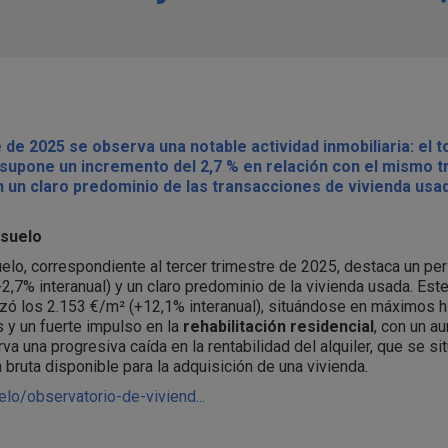
 de 2025 se observa una notable actividad inmobiliaria: el t
 supone un incremento del 2,7 % en relación con el mismo t
 un claro predominio de las transacciones de vivienda usada
 suelo
uelo, correspondiente al tercer trimestre de 2025, destaca un pe
2,7% interanual) y un claro predominio de la vivienda usada. Est
nzó los 2.153 €/m² (+12,1% interanual), situándose en máximos hi
 y un fuerte impulso en la
rehabilitación residencial
, con un a
a una progresiva caída en la rentabilidad del alquiler, que se sit
bruta disponible para la adquisición de una vivienda.
o/observatorio-de-viviend...