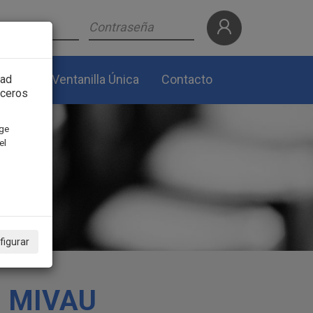
lidad
Ventanilla Única
Contacto
dad
rceros
ige
el
figurar
5, MIVAU