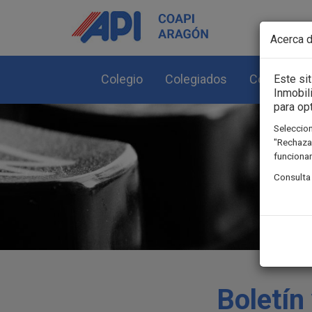
Pasar al contenido principal
Acerca d
Colegio
Colegiados
Colegiació
Este si
Inmobil
para op
Seleccion
"Rechazar
funcionam
Consulta
Boletín